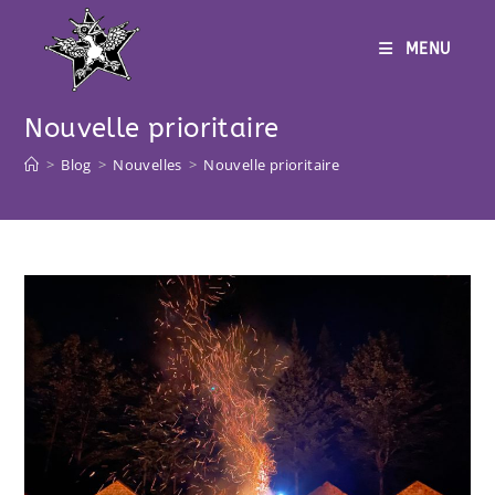
Skip
to
content
MENU
Nouvelle prioritaire
>
Blog
>
Nouvelles
>
Nouvelle prioritaire