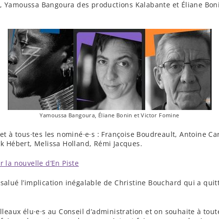
, Yamoussa Bangoura des productions Kalabante et Éliane Bonin
Yamoussa Bangoura, Éliane Bonin et Victor Fomine
 et à tous·tes les nominé·e·s : Françoise Boudreault, Antoine C
ck Hébert, Melissa Holland, Rémi Jacques.
r la nouvelle d’En Piste
salué l’implication inégalable de Christine Bouchard qui a quitt
elleaux élu·e·s au Conseil d’administration et on souhaite à toute