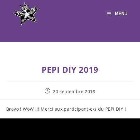
Skip
to
content
MENU
PEPI DIY 2019
Publication
20 septembre 2019
publiée :
Bravo ! WoW !!! Merci aux
participant•e•s du PEPI DIY !