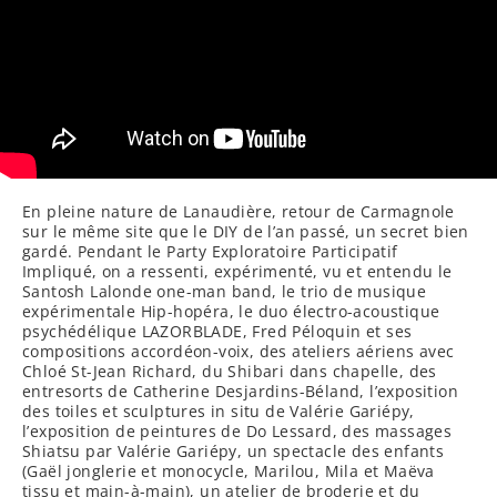
En pleine nature de Lanaudière, retour de Carmagnole
sur le même site que le DIY de l’an passé, un secret bien
gardé. Pendant le Party Exploratoire Participatif
Impliqué, on a ressenti, expérimenté, vu et entendu le
Santosh Lalonde one-man band, le trio de musique
expérimentale Hip-hopéra, le duo électro-acoustique
psychédélique LAZORBLADE, Fred Péloquin et ses
compositions accordéon-voix, des ateliers aériens avec
Chloé St-Jean Richard, du Shibari dans chapelle, des
entresorts de Catherine Desjardins-Béland, l’exposition
des toiles et sculptures in situ de Valérie Gariépy,
l’exposition de peintures de Do Lessard, des massages
Shiatsu par Valérie Gariépy, un spectacle des enfants
(Gaël jonglerie et monocycle, Marilou, Mila et Maëva
tissu et main-à-main), un atelier de broderie et du